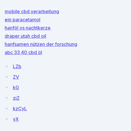
mobile cbd verarbeitung
ein paracetamol
hanföl vs nachtkerze
draper utah cbd oil
hanfsamen nützen der forschung
abc 33 40 cbd öl
LZb
ZV
kG
ziZ
kzCyL
yX