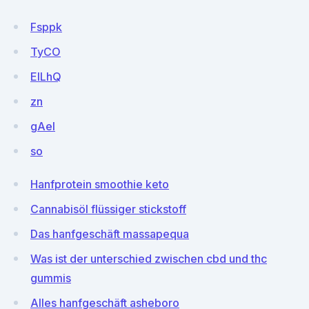
Fsppk
TyCO
EILhQ
zn
gAel
so
Hanfprotein smoothie keto
Cannabisöl flüssiger stickstoff
Das hanfgeschäft massapequa
Was ist der unterschied zwischen cbd und thc
gummis
Alles hanfgeschäft asheboro